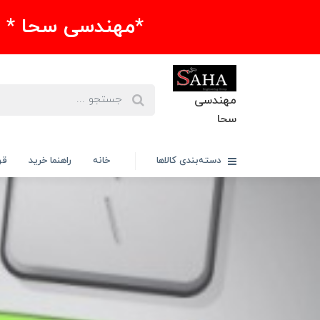
*مهندسی سحا * 
مهندسی
سحا
دسته‌بندی کالاها
خانه
راهنما خرید
قو