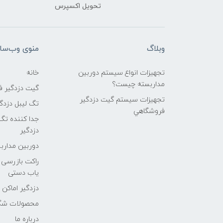
تحویل اکسپرس
وبلاگ
منوی وب‌سا
تجهیزات انواع سیستم دوربین
خانه
مداربسته چيست؟
گیت دزدگیر 
تجهیزات سیستم گيت دزدگیر
تگ لیبل دزدگ
فروشگاهي
جدا کننده تگ
دزدگیر
دوربین مداربسته
راکت بازرسی ب
یاب دستی
دزدگیر اماکن
محصولات شگف
درباره ما