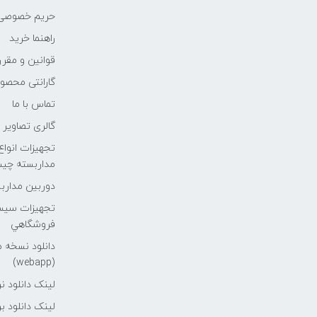
حریم خصوصی
راهنما خرید
قوانین و مقر
گارانتی محصو
تماس با ما
گالری تصاویر
تجهیزات انوا
مداربسته چي
دوربین مداربس
تجهیزات سیس
فروشگاهي
دانلود نسخه 
(webapp)
لینک دانلود نرم ا
لینک دانلود برنامه