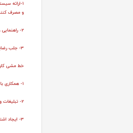
1-ارائه سیس
و مصرف کنند
2- راهنمایی و آموزش دادن به خریداران جهت انتخاب صحیح کالا مورد نیاز
3- جلب رضایت مشتریان بابت خدمات پس از فروش و نحوه قیمت گذاری و شرایط پرداخت
خط مشی کار
1- همکاری با بنگاه های اقتصادی خرد وکلان
2- تبلیغات و ترویج استاندارد در زمینه فعالیت مربوطه
3- ایجاد اشتغال زایی در کشور عزیزمان