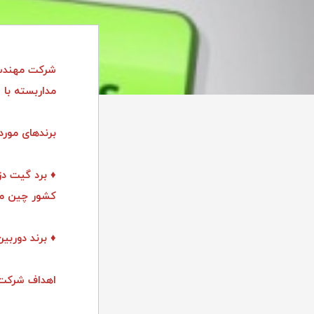
شرکت مهندسی
مداربسته با 
برندهای مورد
کشور چین می
♦ برند دوربین مداربسته x. Provison.Samsung
اهداف شرکت 