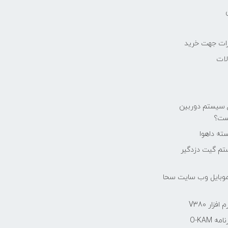
رات جهت خرید
لات
ع سیستم دوربین
ست؟
ته داهوا
تم گيت دزدگیر
موبایل وب سایت سحا
فزار V380
 O-KAM