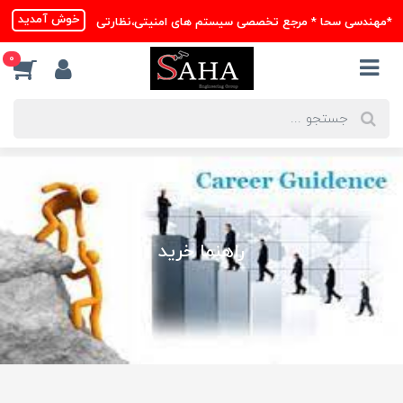
خوش آمدید
*مهندسی سحا * مرجع تخصصی سیستم های امنیتی،نظارتی
0
راهنما خرید