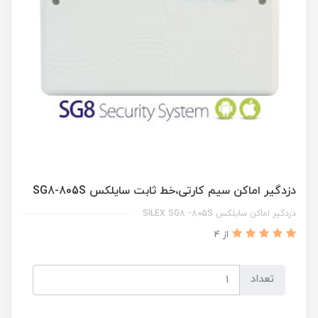
دزدگیر اماکن سیم کارتی،خط ثابت سایلکس SG8-805S
دزدگیر اماکن سایلکس SILEX SG8 -805S
از 4
تعداد