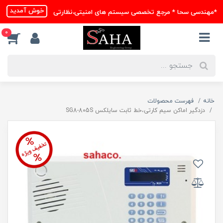
خوش آمدید
*مهندسی سحا * مرجع تخصصی سیستم های امنیتی،نظارتی
0
خانه
فهرست محصولات
دزدگیر اماکن سیم کارتی،خط ثابت سایلکس SG8-805S