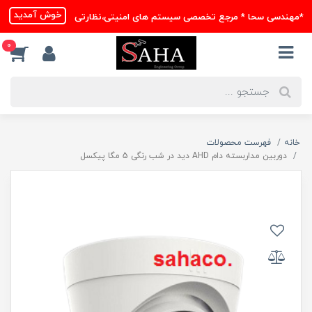
خوش آمدید
*مهندسی سحا * مرجع تخصصی سیستم های امنیتی،نظارتی
0
خانه
فهرست محصولات
دوربین مداربسته دام AHD دید در شب رنگی 5 مگا پیکسل