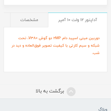
آداپتور 12 ولت 10 آمپر
مشخصات
د
دوربین مینی اسپید دام 2MP دو گوش V380، تحت
شبکه و سیم کارتی با کیفیت تصویر فوق‌العاده و دید در
شب.
برگشت به بالا
وبلاگ