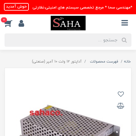
خوش آمدید
*مهندسی سحا * مرجع تخصصی سیستم های امنیتی،نظارتی
0
خانه
فهرست محصولات
آداپتور 12 ولت 10 آمپر (صنعتی)