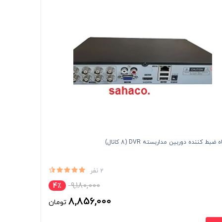
بط کننده دوربین مداربسته DVR (8 کانال)
2 نفر
9,180,000
4٪
8,856,000
تومان