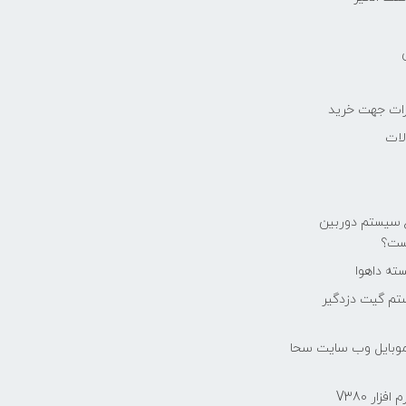
رات جهت خرید
لات
ع سیستم دوربین
ست؟
ته داهوا
تم گيت دزدگیر
موبایل وب سایت سحا
فزار V380