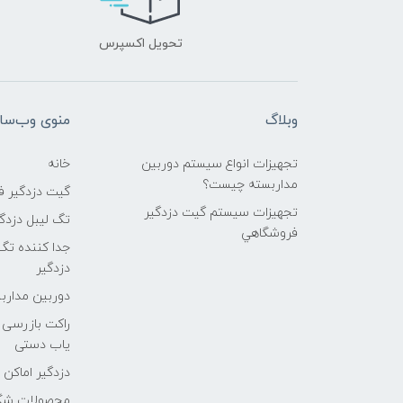
تحویل اکسپرس
وبلاگ
منوی وب‌سا
تجهیزات انواع سیستم دوربین
خانه
مداربسته چيست؟
گیت دزدگیر 
تجهیزات سیستم گيت دزدگیر
تگ لیبل دزدگ
فروشگاهي
جدا کننده تگ
دزدگیر
دوربین مداربسته
راکت بازرسی ب
یاب دستی
دزدگیر اماکن
محصولات شگف