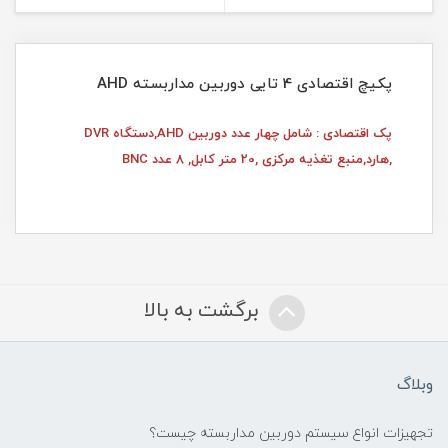
پکیچ اقتصادی 4 تایی دوربین مداربسته AHD
پک اقتصادی : شامل چهار عدد دوربین AHD,دستگاه DVR
,هارد,منبع تغذیه مرکزی ,20 متر کابل, 8 عدد BNC
برگشت به بالا
وبلاگ
تجهیزات انواع سیستم دوربین مداربسته چيست؟