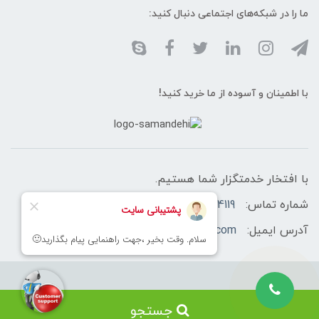
ما را در شبکه‌های اجتماعی دنبال کنید:
با اطمینان و آسوده از ما خرید کنید!
با افتخار خدمتگزار شما هستیم.
شماره تماس:
02166460758-02166174119 -09128433566
آدرس ایمیل:
info@sahasecurityshop.com
تمامی حقوق مادی و معنوی این وبسایت متعلق به شرکت سامان حیطه ایمن
جستجو
(سحا) می باشد