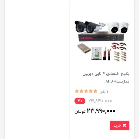
پکیچ اقتصادی 4 تایی دوربین
مداربسته AHD
1 نفر
24,840,000
4٪
23,990,000
تومان
خرید