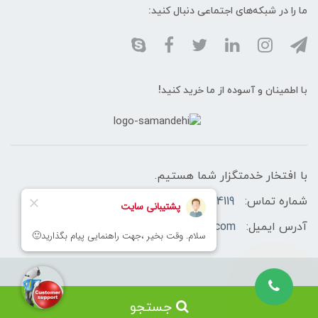
ما را در شبکه‌های اجتماعی دنبال کنید:
با اطمینان و آسوده از ما خرید کنید!
با افتخار خدمتگزار شما هستیم.
شماره تماس:
02166460758-02166174119 -09128433566
آدرس ایمیل:
info@sahasecurityshop.com
تمامی حقوق مادی و معنوی این وبسایت متعلق به شرکت سامان حیطه ایمن
جستجو
(سحا) می باشد