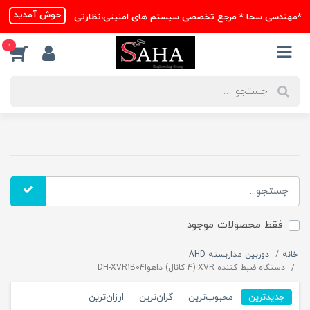
خوش آمدید
*مهندسی سحا * مرجع تخصصی سیستم های امنیتی،نظارتی
0
فقط محصولات موجود
خانه
دوربین مداربسته AHD
دستگاه ضبط کننده XVR (4 کانال) داهواDH-XVR1B04
جدیدترین
محبوب‌ترین
گران‌ترین
ارزان‌ترین