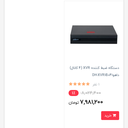
دستگاه ضبط کننده XVR (4 کانال)
داهواDH-XVR1B04
1 نفر
8,024,400
1٪
7,981,200
تومان
خرید