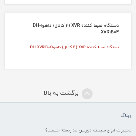
دستگاه ضبط کننده XVR (4 کانال) داهواDH-
XVR1B04
دستگاه ضبط کننده XVR (4 کانال) داهواDH-XVR1B04
برگشت به بالا
وبلاگ
تجهیزات انواع سیستم دوربین مداربسته چيست؟