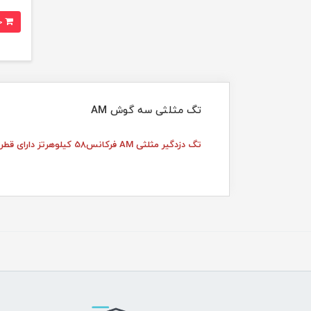
خرید
تگ مثلثی سه گوش AM
تگ دزدگیر مثلثی AM فرکانس58 کیلوهرتز دارای قطر4 سانت رنگ سفید یا مشکی(حداقل سفارش 300 عدد)