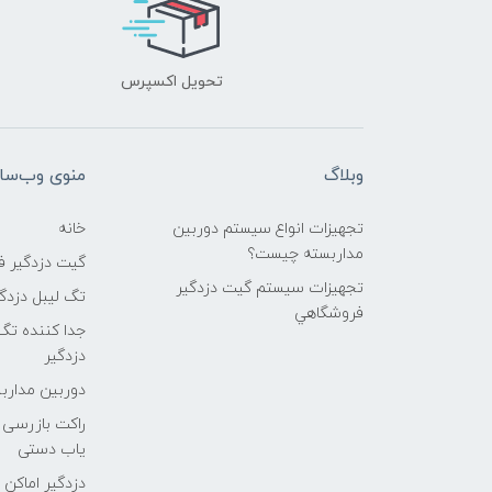
تحویل اکسپرس
وبلاگ
منوی وب‌سا
تجهیزات انواع سیستم دوربین
خانه
مداربسته چيست؟
گیت دزدگیر 
تجهیزات سیستم گيت دزدگیر
تگ لیبل دزدگ
فروشگاهي
جدا کننده تگ
دزدگیر
دوربین مداربسته
راکت بازرسی ب
یاب دستی
دزدگیر اماکن