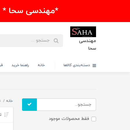
*مهندسی سحا * 
مهندسی
سحا
دسته‌بندی کالاها
خانه
راهنما خرید
قو
خانه
ت
تر
فقط محصولات موجود