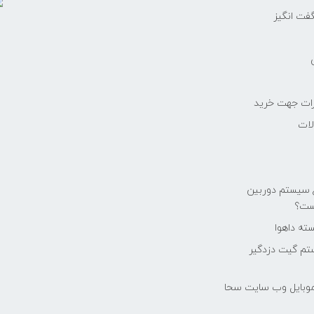
ت انگیز
رات جهت خرید
لات
ع سیستم دوربین
ست؟
ته داهوا
تم گيت دزدگیر
موبایل وب سایت سحا