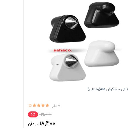
 سه گوش AM(وارداتی)
3 نفر
19,000
4٪
18,400
تومان