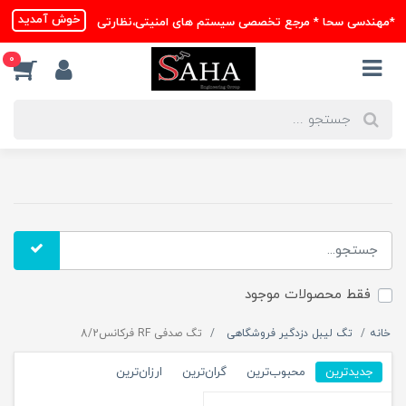
خوش آمدید
*مهندسی سحا * مرجع تخصصی سیستم های امنیتی،نظارتی
0
فقط محصولات موجود
خانه
تگ لیبل دزدگیر فروشگاهی
تگ صدفی RF فرکانس8/2
جدیدترین
محبوب‌ترین
گران‌ترین
ارزان‌ترین