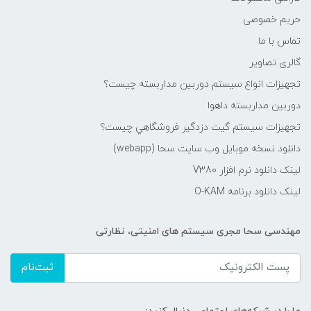
حریم خصوصی
تماس با ما
گالری تصاویر
تجهیزات انواع سیستم دوربین مداربسته چيست؟
دوربین مداربسته داهوا
تجهیزات سیستم گيت دزدگیر فروشگاهي چيست؟
دانلود نسخه موبایل وب سایت سحا (webapp)
لینک دانلود نرم افزار V380
لینک دانلود برنامه O-KAM
مهندسی سحا مجری سیستم های امنیتی، نظارتی
ثبت‌نام