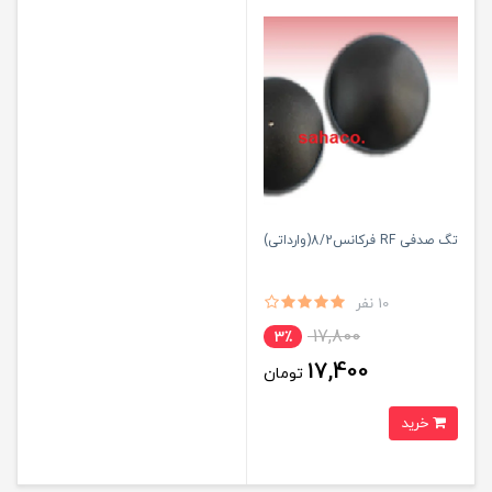
تگ صدفی RF فرکانس8/2(وارداتی)
10 نفر
17,800
3٪
17,400
تومان
خرید