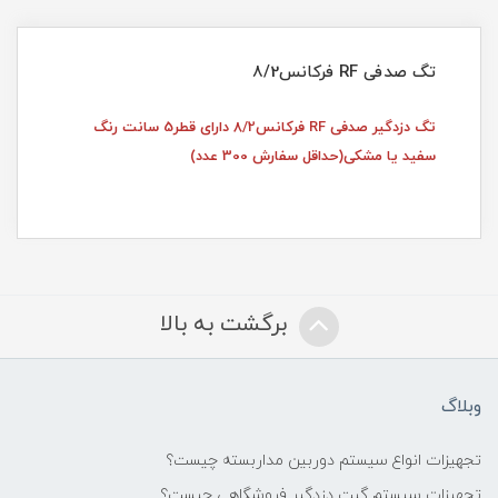
تگ صدفی RF فرکانس8/2
تگ دزدگیر صدفی RF فرکانس8/2 دارای قطر5 سانت رنگ
سفید یا مشکی(حداقل سفارش 300 عدد)
برگشت به بالا
وبلاگ
تجهیزات انواع سیستم دوربین مداربسته چيست؟
تجهیزات سیستم گيت دزدگیر فروشگاهي چيست؟