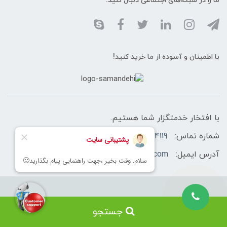
ما را در شبکه‌های اجتماعی دنبال کنید:
با اطمینان و آسوده از ما خرید کنید!
با افتخار خدمتگزار شما هستیم.
شماره تماس:
02166460758-02166174119 -09128433566
آدرس ایمیل:
info@sahasecurityshop.com
تمامی حقوق مادی و معنوی این وبسایت متعلق به شرکت سامان حیطه ایمن
جستجو
(سحا) می باشد